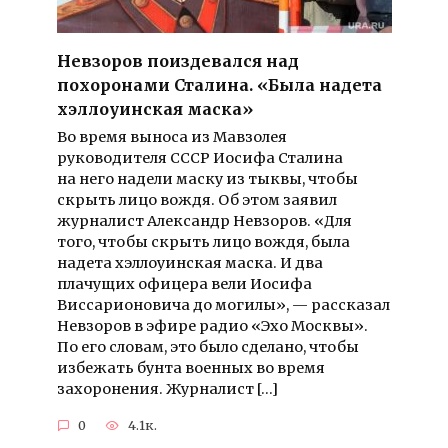
Невзоров поиздевался над
похоронами Сталина. «Была надета
хэллоуинская маска»
Во время выноса из Мавзолея
руководителя СССР Иосифа Сталина
на него надели маску из тыквы, чтобы
скрыть лицо вождя. Об этом заявил
журналист Александр Невзоров. «Для
того, чтобы скрыть лицо вождя, была
надета хэллоуинская маска. И два
плачущих офицера вели Иосифа
Виссарионовича до могилы», — рассказал
Невзоров в эфире радио «Эхо Москвы».
По его словам, это было сделано, чтобы
избежать бунта военных во время
захоронения. Журналист […]
0
4.1к.