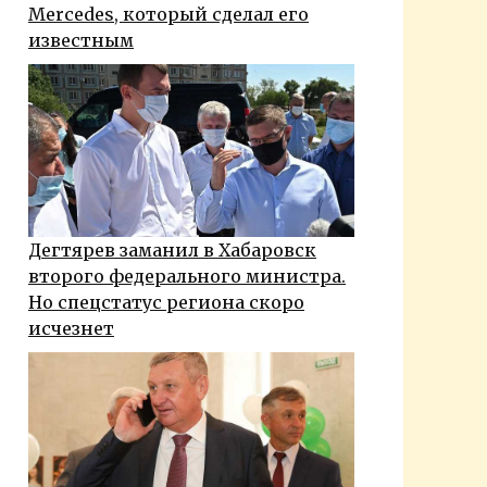
Mercedes, который сделал его
известным
Дегтярев заманил в Хабаровск
второго федерального министра.
Но спецстатус региона скоро
исчезнет