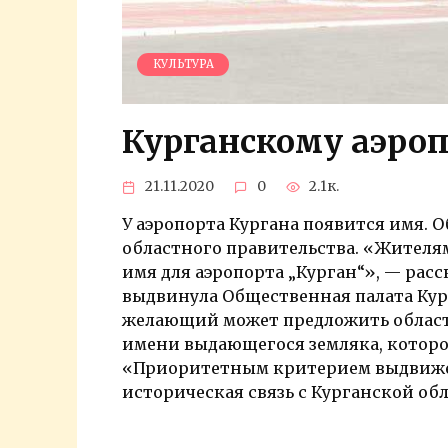
КУЛЬТУРА
Курганскому аэроп
21.11.2020
0
2.1к.
У аэропорта Кургана появится имя. О
областного правительства. «Жителя
имя для аэропорта „Курган“», — рас
выдвинула Общественная палата Кур
желающий может предложить област
имени выдающегося земляка, которо
«Приоритетным критерием выдвиже
историческая связь с Курганской об