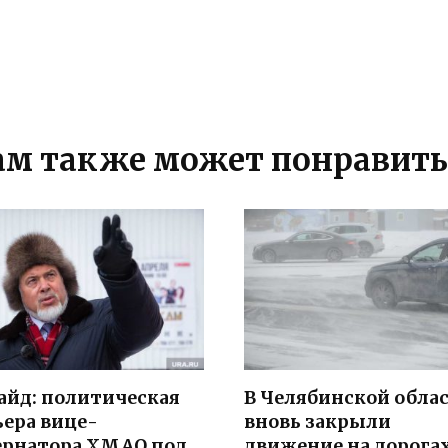
ам также может понравить
айд: политическая
В Челябинской обла
ьера вице-
вновь закрыли
ернатора ХМАО под
движение на дорогах