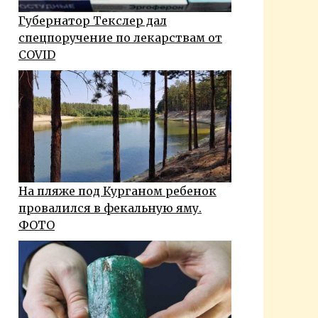
Губернатор Текслер дал
спецпоручение по лекарствам от
COVID
На пляже под Курганом ребенок
провалился в фекальную яму.
ФОТО