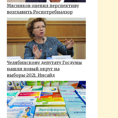
Мясников оценил перспективу
возглавить Роспотребнадзор
Челябинскому депутату Госдумы
нашли новый округ на
выборы-2021. Инсайд