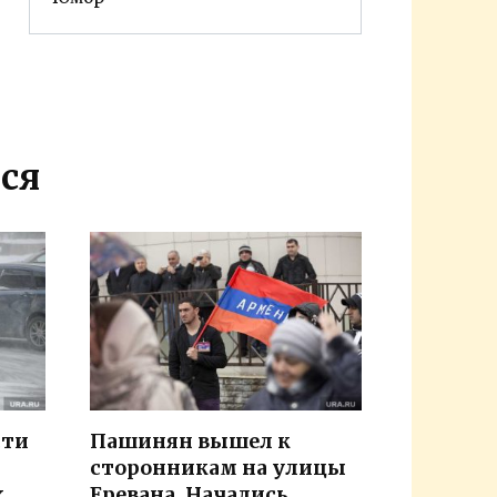
ся
сти
Пашинян вышел к
сторонникам на улицы
.
Еревана. Начались