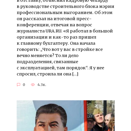
в отставку, объяснил кадровую чехарду
в руководстве строительного блока мэрии
профессиональным выгоранием. Об этом
он рассказал на итоговой пресс-
конференции, отвечая на вопрос
журналиста URA.RU. «Я работал в большой
организации и как-то раз пришел
к главному бухгалтеру. Она начала
говорить: „Что вот у вас в стройке все
вечно меняется? То ли дело
подразделения, связанные
с эксплуатацией, там порядок“. Я у нее
спросил, строила ли она […]
0
4.3к.