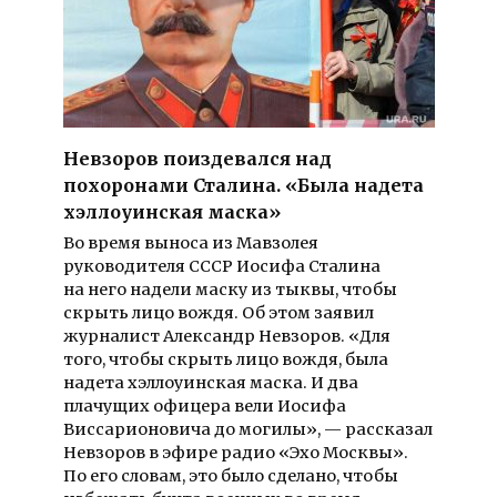
Невзоров поиздевался над
похоронами Сталина. «Была надета
хэллоуинская маска»
Во время выноса из Мавзолея
руководителя СССР Иосифа Сталина
на него надели маску из тыквы, чтобы
скрыть лицо вождя. Об этом заявил
журналист Александр Невзоров. «Для
того, чтобы скрыть лицо вождя, была
надета хэллоуинская маска. И два
плачущих офицера вели Иосифа
Виссарионовича до могилы», — рассказал
Невзоров в эфире радио «Эхо Москвы».
По его словам, это было сделано, чтобы