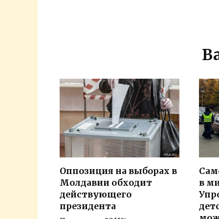
В
Оппозиция на выборах в
Сам
Молдавии обходит
в ми
действующего
Упр
президента
дет
мож