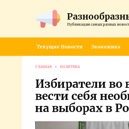
Перейти
к
Разнообразн
содержанию
Публикация самых разных новос
Текущие Новости
Экономика
ГЛАВНАЯ
»
ПОЛИТИКА
Избиратели во 
вести себя нео
на выборах в Р