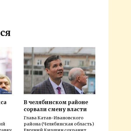
ся
са
В челябинском районе
сорвали смену власти
Глава Катав-Ивановского
ний
района (Челябинская область)
тавку
Евгений Киршин сохранит