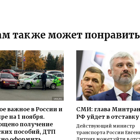
ам также может понравить
ое важное в России и
СМИ: глава Минтран
ре на 1 ноября.
РФ уйдет в отставку
ощено получение
Действующий министр
ских пособий, ДТП
транспорта России Евге
но оформить
Дитрих может уйти в отс