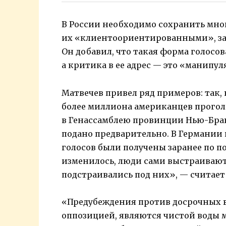
В России необходимо сохранить мно
их «клиентоориентированными», зая
Он добавил, что такая форма голосо
а критика в ее адрес — это «манипу
Матвечев привел ряд примеров: так,
более миллиона американцев проголо
в Генассамблею провинции Нью-Бран
подано предварительно. В Германии н
голосов были получены заранее по п
изменилось, люди сами выстраивают
подстраивались под них», — считает
«Предубеждения против досрочных в
оппозицией, являются чистой воды 