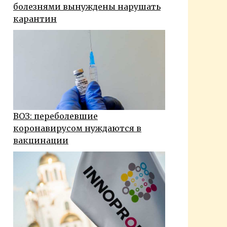
болезнями вынуждены нарушать
карантин
ВОЗ: переболевшие
коронавирусом нуждаются в
вакцинации