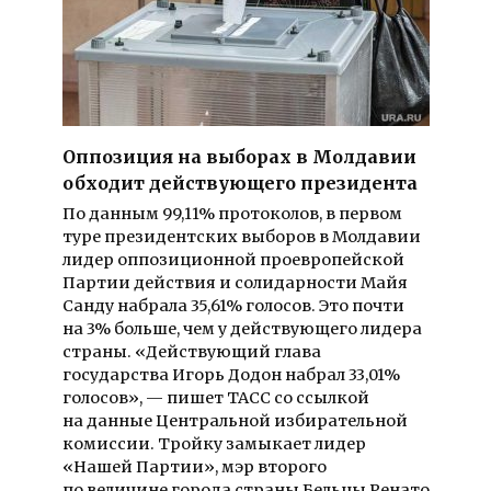
Оппозиция на выборах в Молдавии
обходит действующего президента
По данным 99,11% протоколов, в первом
туре президентских выборов в Молдавии
лидер оппозиционной проевропейской
Партии действия и солидарности Майя
Санду набрала 35,61% голосов. Это почти
на 3% больше, чем у действующего лидера
страны. «Действующий глава
государства Игорь Додон набрал 33,01%
голосов», — пишет ТАСС со ссылкой
на данные Центральной избирательной
комиссии. Тройку замыкает лидер
«Нашей Партии», мэр второго
по величине города страны Бельцы Ренато