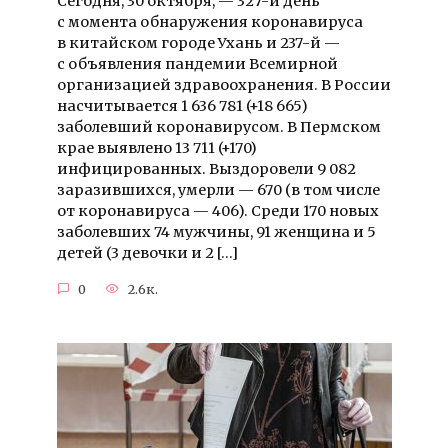
Сегодня, 30 октября, — 327-й день
с момента обнаружения коронавируса
в китайском городе Ухань и 237-й —
с объявления пандемии Всемирной
организацией здравоохранения. В России
насчитывается 1 636 781 (+18 665)
заболевший коронавирусом. В Пермском
крае выявлено 13 711 (+170)
инфицированных. Выздоровели 9 082
заразившихся, умерли — 670 (в том числе
от коронавируса — 406). Среди 170 новых
заболевших 74 мужчины, 91 женщина и 5
детей (3 девочки и 2 […]
0
2.6к.