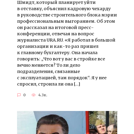
Шмидт, который планирует уйти
в отставку, объяснил кадровую чехарду
в руководстве строительного блока мэрии
профессиональным выгоранием. Об этом
он рассказал на итоговой пресс-
конференции, отвечая на вопрос
журналиста URA.RU. «Я работал в большой
организации и как-то раз пришел
к главному бухгалтеру. Она начала
говорить: „Что вот у вас в стройке все
вечно меняется? То ли дело
подразделения, связанные
с эксплуатацией, там порядок“. Я у нее
спросил, строила ли она […]
0
4.3к.