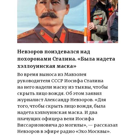
Невзоров поиздевался над
похоронами Сталина. «Была надета
хэллоуинская маска»
Во время выноса из Мавзолея
руководителя СССР Иосифа Сталина
на него надели маску из тыквы, чтобы
скрыть лицо вождя. Об этом заявил
журналист Александр Невзоров. «Для
того, чтобы скрыть лицо вождя, была
надета хэллоуинская маска. И два
плачущих офицера вели Иосифа
Виссарионовича до могилы», — рассказал
Невзоров в эфире радио «Эхо Москвы».