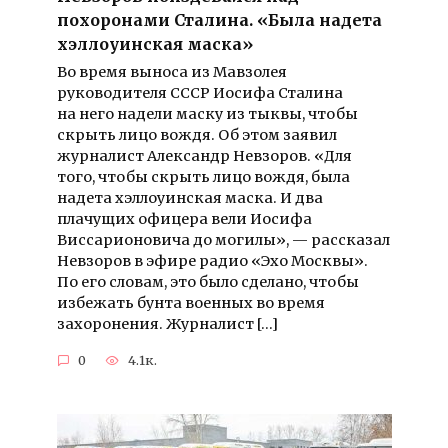
похоронами Сталина. «Была надета
хэллоуинская маска»
Во время выноса из Мавзолея
руководителя СССР Иосифа Сталина
на него надели маску из тыквы, чтобы
скрыть лицо вождя. Об этом заявил
журналист Александр Невзоров. «Для
того, чтобы скрыть лицо вождя, была
надета хэллоуинская маска. И два
плачущих офицера вели Иосифа
Виссарионовича до могилы», — рассказал
Невзоров в эфире радио «Эхо Москвы».
По его словам, это было сделано, чтобы
избежать бунта военных во время
захоронения. Журналист […]
0
4.1к.