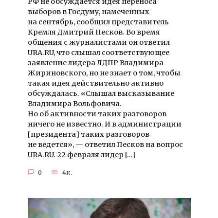
РФ не обсуждается идея переноса
выборов в Госдуму, намеченных
на сентябрь, сообщил представитель
Кремля Дмитрий Песков. Во время
общения с журналистами он ответил
URA.RU, что слышал соответствующее
заявление лидера ЛДПР Владимира
Жириновского, но не знает о том, чтобы
такая идея действительно активно
обсуждалась. «Слышал высказывание
Владимира Вольфовича.
Но об активности таких разговоров
ничего не известно. И в администрации
[президента] таких разговоров
не ведется», — ответил Песков на вопрос
URA.RU. 22 февраля лидер […]
0
4к.