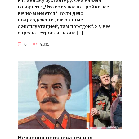
к главному бухгалтеру. Она начала
говорить: „Что вот у вас в стройке все
вечно меняется? То ли дело
подразделения, связанные
с эксплуатацией, там порядок“. Я у нее
спросил, строила ли она […]
0
4.3к.
Невзоров поиздевался над