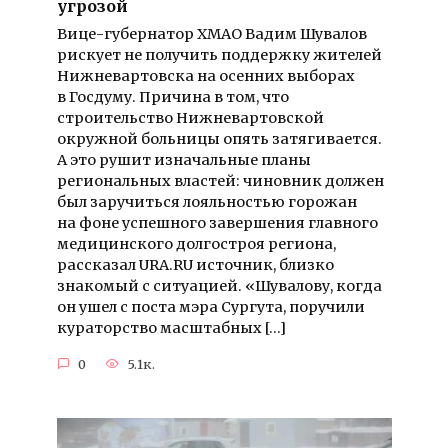
угрозой
Вице-губернатор ХМАО Вадим Шувалов
рискует не получить поддержку жителей
Нижневартовска на осенних выборах
в Госдуму. Причина в том, что
строительство Нижневартовской
окружной больницы опять затягивается.
А это рушит изначальные планы
региональных властей: чиновник должен
был заручиться лояльностью горожан
на фоне успешного завершения главного
медицинского долгостроя региона,
рассказал URA.RU источник, близко
знакомый с ситуацией. «Шувалову, когда
он ушел с поста мэра Сургута, поручили
кураторство масштабных […]
0
5.1к.