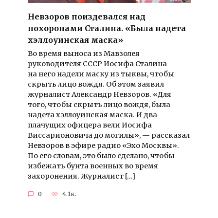
Невзоров поиздевался над
похоронами Сталина. «Была надета
хэллоуинская маска»
Во время выноса из Мавзолея
руководителя СССР Иосифа Сталина
на него надели маску из тыквы, чтобы
скрыть лицо вождя. Об этом заявил
журналист Александр Невзоров. «Для
того, чтобы скрыть лицо вождя, была
надета хэллоуинская маска. И два
плачущих офицера вели Иосифа
Виссарионовича до могилы», — рассказал
Невзоров в эфире радио «Эхо Москвы».
По его словам, это было сделано, чтобы
избежать бунта военных во время
захоронения. Журналист […]
0
4.1к.