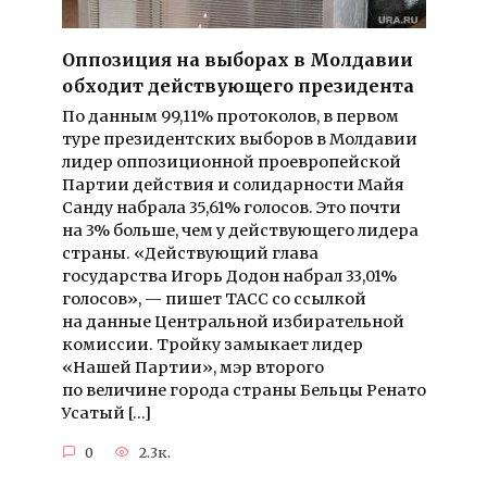
Оппозиция на выборах в Молдавии
обходит действующего президента
По данным 99,11% протоколов, в первом
туре президентских выборов в Молдавии
лидер оппозиционной проевропейской
Партии действия и солидарности Майя
Санду набрала 35,61% голосов. Это почти
на 3% больше, чем у действующего лидера
страны. «Действующий глава
государства Игорь Додон набрал 33,01%
голосов», — пишет ТАСС со ссылкой
на данные Центральной избирательной
комиссии. Тройку замыкает лидер
«Нашей Партии», мэр второго
по величине города страны Бельцы Ренато
Усатый […]
0
2.3к.