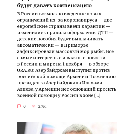
будут давать компенсацию
В России возможно введение новых
ограничений из-за коронавируса — две
европейские страны ввели карантин —
изменились правила оформления ДТП —
детские пособия будут выплачивать
автоматически — в Приморье
зафиксировали массовый мор рыбы. Все
самые интересные и важные новости
в России и мире на 1 ноября — в обзоре
URA.RU: Азербайджан выступил против
российской помощи Армении По мнению
президента Азербайджана Ильхама
Алиева, у Армении нет оснований просить
военной помощи у России в зоне […]
0
2.7к.