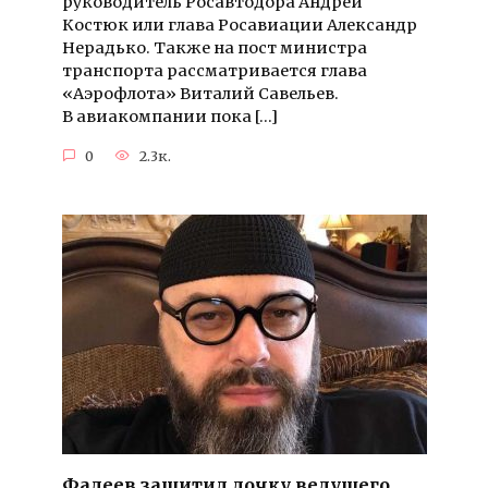
руководитель Росавтодора Андрей
Костюк или глава Росавиации Александр
Нерадько. Также на пост министра
транспорта рассматривается глава
«Аэрофлота» Виталий Савельев.
В авиакомпании пока […]
0
2.3к.
Фадеев защитил дочку ведущего