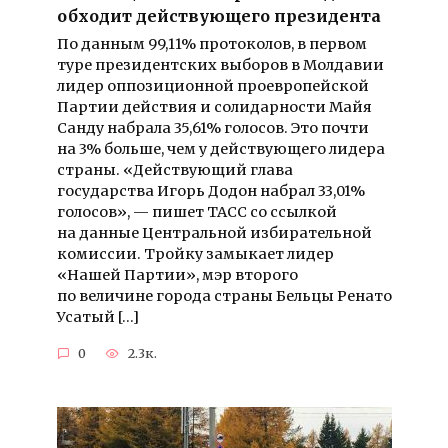
обходит действующего президента
По данным 99,11% протоколов, в первом
туре президентских выборов в Молдавии
лидер оппозиционной проевропейской
Партии действия и солидарности Майя
Санду набрала 35,61% голосов. Это почти
на 3% больше, чем у действующего лидера
страны. «Действующий глава
государства Игорь Додон набрал 33,01%
голосов», — пишет ТАСС со ссылкой
на данные Центральной избирательной
комиссии. Тройку замыкает лидер
«Нашей Партии», мэр второго
по величине города страны Бельцы Ренато
Усатый […]
0
2.3к.