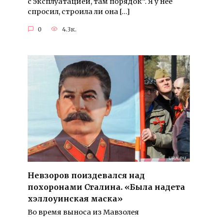
с эксплуатацией, там порядок“. Я у нее
спросил, строила ли она […]
0
4.3к.
Невзоров поиздевался над
похоронами Сталина. «Была надета
хэллоуинская маска»
Во время выноса из Мавзолея