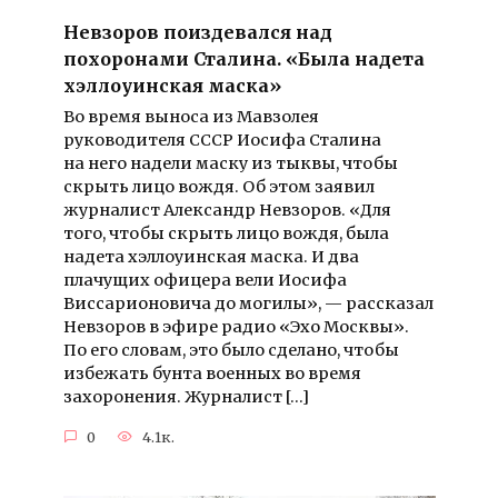
Невзоров поиздевался над
похоронами Сталина. «Была надета
хэллоуинская маска»
Во время выноса из Мавзолея
руководителя СССР Иосифа Сталина
на него надели маску из тыквы, чтобы
скрыть лицо вождя. Об этом заявил
журналист Александр Невзоров. «Для
того, чтобы скрыть лицо вождя, была
надета хэллоуинская маска. И два
плачущих офицера вели Иосифа
Виссарионовича до могилы», — рассказал
Невзоров в эфире радио «Эхо Москвы».
По его словам, это было сделано, чтобы
избежать бунта военных во время
захоронения. Журналист […]
0
4.1к.