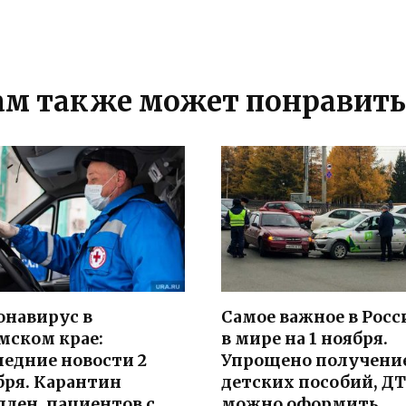
ам также может понравить
онавирус в
Самое важное в Росс
мском крае:
в мире на 1 ноября.
ледние новости 2
Упрощено получени
бря. Карантин
детских пособий, Д
длен, пациентов с
можно оформить