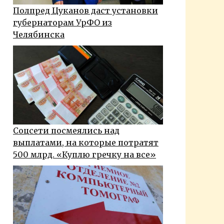
Полпред Цуканов даст установки
губернаторам УрФО из
Челябинска
Соцсети посмеялись над
выплатами, на которые потратят
500 млрд. «Куплю гречку на все»