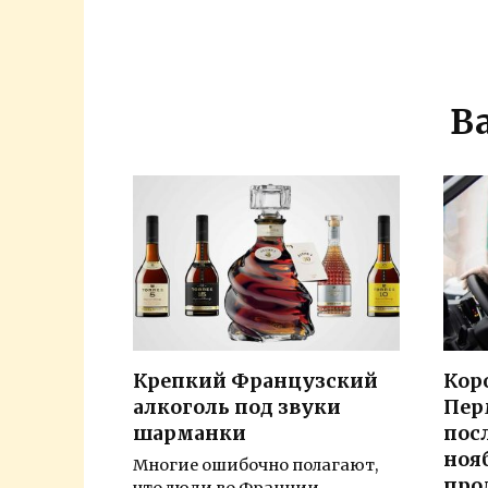
В
Крепкий Французский
Кор
алкоголь под звуки
Пер
шарманки
пос
ноя
Многие ошибочно полагают,
про
что люди во Франции