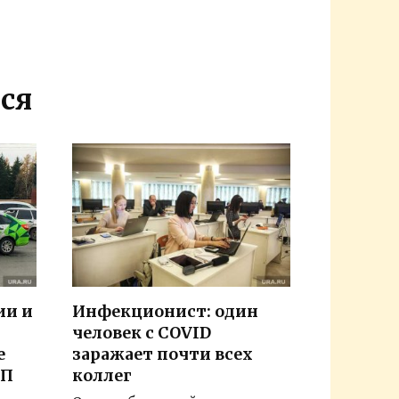
ся
ии и
Инфекционист: один
человек с COVID
е
заражает почти всех
ТП
коллег