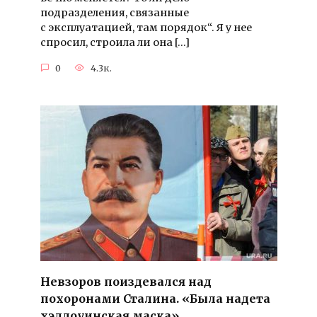
подразделения, связанные
с эксплуатацией, там порядок“. Я у нее
спросил, строила ли она […]
0
4.3к.
Невзоров поиздевался над
похоронами Сталина. «Была надета
хэллоуинская маска»