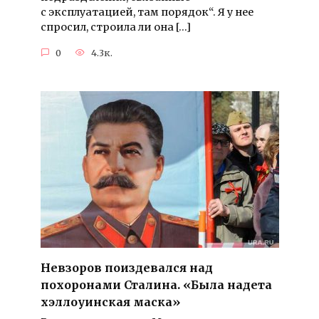
с эксплуатацией, там порядок“. Я у нее
спросил, строила ли она […]
0
4.3к.
Невзоров поиздевался над
похоронами Сталина. «Была надета
хэллоуинская маска»