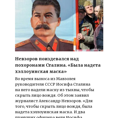
Невзоров поиздевался над
похоронами Сталина. «Была надета
хэллоуинская маска»
Во время выноса из Мавзолея
руководителя СССР Иосифа Сталина
на него надели маску из тыквы, чтобы
скрыть лицо вождя. Об этом заявил
журналист Александр Невзоров. «Для
того, чтобы скрыть лицо вождя, была
надета хэллоуинская маска. И два
плачущих офицера вели Иосифа