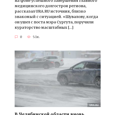
на фоне успешного завершения главного
медицинского долгостроя региона,
рассказал URA.RU источник, близко
знакомый с ситуацией. «Шувалову, когда
он ушел с поста мэра Сургута, поручили
кураторство масштабных […]
0
5.1к.
В Челябинской области вновь