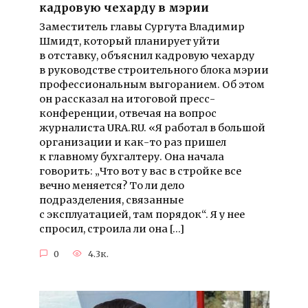
кадровую чехарду в мэрии
Заместитель главы Сургута Владимир
Шмидт, который планирует уйти
в отставку, объяснил кадровую чехарду
в руководстве строительного блока мэрии
профессиональным выгоранием. Об этом
он рассказал на итоговой пресс-
конференции, отвечая на вопрос
журналиста URA.RU. «Я работал в большой
организации и как-то раз пришел
к главному бухгалтеру. Она начала
говорить: „Что вот у вас в стройке все
вечно меняется? То ли дело
подразделения, связанные
с эксплуатацией, там порядок“. Я у нее
спросил, строила ли она […]
0
4.3к.