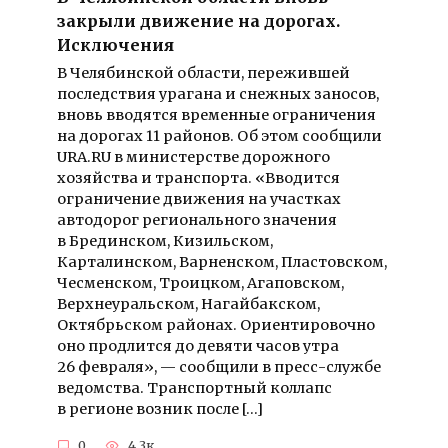
закрыли движение на дорогах.
Исключения
В Челябинской области, пережившей
последствия урагана и снежных заносов,
вновь вводятся временные ограничения
на дорогах 11 районов. Об этом сообщили
URA.RU в министерстве дорожного
хозяйства и транспорта. «Вводится
ограничение движения на участках
автодорог регионального значения
в Брединском, Кизильском,
Карталинском, Варненском, Пластовском,
Чесменском, Троицком, Агаповском,
Верхнеуральском, Нагайбакском,
Октябрьском районах. Ориентировочно
оно продлится до девяти часов утра
26 февраля», — сообщили в пресс-службе
ведомства. Транспортный коллапс
в регионе возник после […]
0
4.3к.