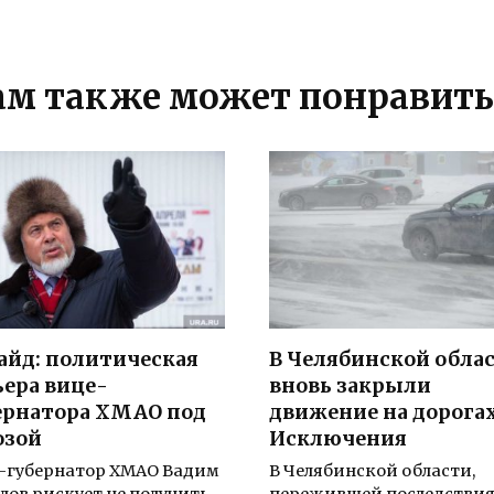
ам также может понравить
айд: политическая
В Челябинской обла
ьера вице-
вновь закрыли
ернатора ХМАО под
движение на дорогах
озой
Исключения
-губернатор ХМАО Вадим
В Челябинской области,
лов рискует не получить
пережившей последстви