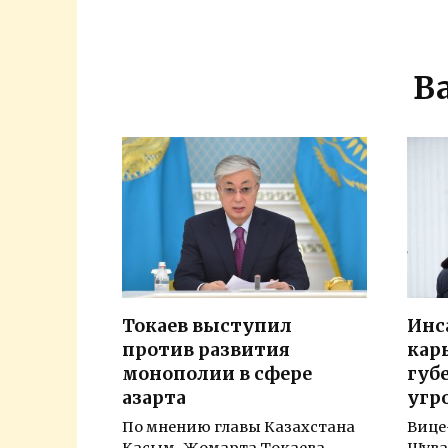
В
Токаев выступил
Инс
против развития
кар
монополии в сфере
губ
азарта
угр
По мнению главы Казахстана
Вице
Касым-Жомарта Токаева,
Шува