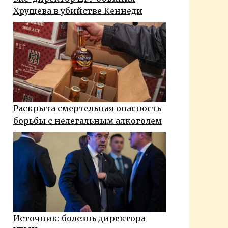
Хрущева в убийстве Кеннеди
Раскрыта смертельная опасность
борьбы с нелегальным алкоголем
Источник: болезнь директора