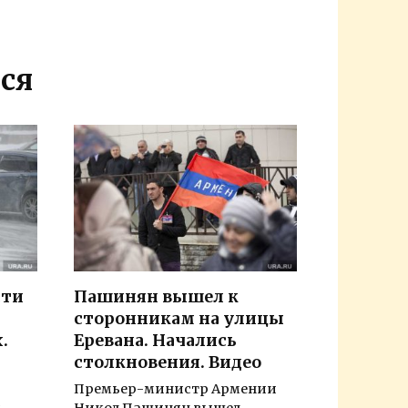
ся
сти
Пашинян вышел к
сторонникам на улицы
.
Еревана. Начались
столкновения. Видео
Премьер-министр Армении
я
Никол Пашинян вышел